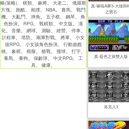
略(策略)
、
棋類
、
麻將
、
大老二
、
俄羅斯
真-哆啦A夢3-大雄與
方塊
、
跑酷
、
相撲
、
NBA
、
賽馬
、
戰鬥
之寶石
機
、
大亂鬥
、
摔角
、
五子棋
、
鋼琴
、
角
色扮演
、
RPG
、
戰棋類
、
中文版
、
漢
化
、
音樂
、
網球
、
測驗
、
經營
、
停車
、
計程車
、
塔防
、
兩軍對戰
、
將軍
、
小女
孩RPG
、
小女孩角色扮演
、
行動遊戲
桃
、
象棋
、
模擬
、
槍戰
、
撞球
、
打字
、
真-藍色之旅雙人版
養馬
、
養狗
、
保齡球
、
中文RPG
、
工
具
、
健康
、
洛克人3