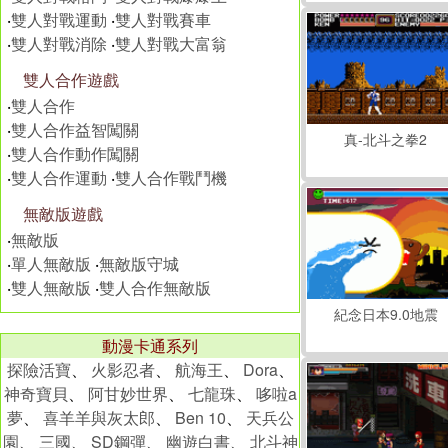
‧
雙人對戰運動
‧
雙人對戰賽車
‧
雙人對戰消除
‧
雙人對戰大富翁
雙人合作遊戲
‧
雙人合作
‧
雙人合作益智闖關
真-北斗之拳2
‧
雙人合作動作闖關
‧
雙人合作運動
‧
雙人合作戰鬥機
無敵版遊戲
‧
無敵版
‧
單人無敵版
‧
無敵版守城
‧
雙人無敵版
‧
雙人合作無敵版
紀念日本9.0地震
動漫卡通系列
探險活寶
、
火影忍者
、
航海王
、
Dora
、
神奇寶貝
、
阿甘妙世界
、
七龍珠
、
哆啦a
夢
、
喜羊羊與灰太郎
、
Ben 10
、
天兵公
園
、
三國
、
SD鋼彈
、
幽遊白書
、
北斗神