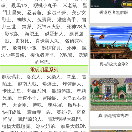
拳
、
亂馬1/2
、
櫻桃小丸子
、
米老鼠
、
聖
鬥士星矢
、
忍者龜
、
多啦ㄝ夢
、
美少女
香港忍者無敵版
戰士
、
蜘蛛人
、
兔寶寶
、
灌籃高手
、
魯
邦三世
、
鋼彈
、
死神vs火影
、
死神VS火
影改版
、
海賊王
、
鹹蛋超人
、
網頁遊
戲
、
史努比
、
真珠美人魚
、
名偵探柯
南
、
飛哥與小佛
、
數碼寶貝
、
死神
、
魔
法少年賈修
、
復仇者聯盟
、
X戰警
、
妖精
的尾巴
、
真-超級大金剛2
電玩明星系列
超級瑪莉
、
洛克人
、
火柴人
、
拳皇
、
冒
險王
、
越南大戰
、
爆爆王
、
炸彈超人
、
卡比之星
、
熱血系列
、
餓狼傳說
、
瑪莉
兄弟
、
音速小子
、
冒險島
、
大盜五右衛
門
、
大金剛
、
侍魂
、
魂斗羅
、
魔界村
、
快打旋風
、
豪血寺一族
、
英雄榜
、
奇奇
真-唐老鴨當郵差
怪界
、
戰鬥原始人
、
電玩明星大亂鬥
、
植物大戰殭屍
、
冰火姐弟
、
拳皇大戰DN