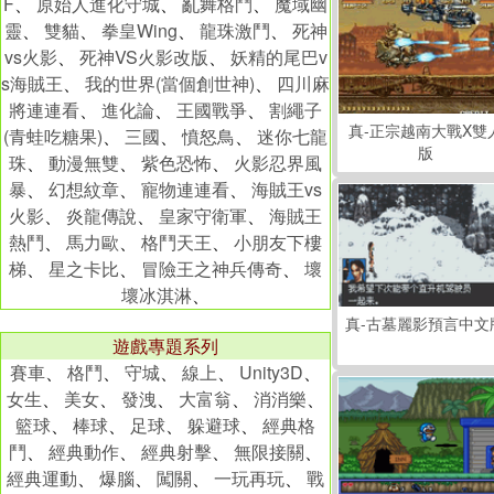
F
、
原始人進化守城
、
亂舞格鬥
、
魔域幽
靈
、
雙貓
、
拳皇Wing
、
龍珠激鬥
、
死神
vs火影
、
死神VS火影改版
、
妖精的尾巴v
s海賊王
、
我的世界(當個創世神)
、
四川麻
將連連看
、
進化論
、
王國戰爭
、
割繩子
真-正宗越南大戰X雙
(青蛙吃糖果)
、
三國
、
憤怒鳥
、
迷你七龍
版
珠
、
動漫無雙
、
紫色恐怖
、
火影忍界風
暴
、
幻想紋章
、
寵物連連看
、
海賊王vs
火影
、
炎龍傳說
、
皇家守衛軍
、
海賊王
熱鬥
、
馬力歐
、
格鬥天王
、
小朋友下樓
梯
、
星之卡比
、
冒險王之神兵傳奇
、
壞
壞冰淇淋
、
真-古墓麗影預言中文
遊戲專題系列
賽車
、
格鬥
、
守城
、
線上
、
Unity3D
、
女生
、
美女
、
發洩
、
大富翁
、
消消樂
、
籃球
、
棒球
、
足球
、
躲避球
、
經典格
鬥
、
經典動作
、
經典射擊
、
無限接關
、
經典運動
、
爆腦
、
闖關
、
一玩再玩
、
戰