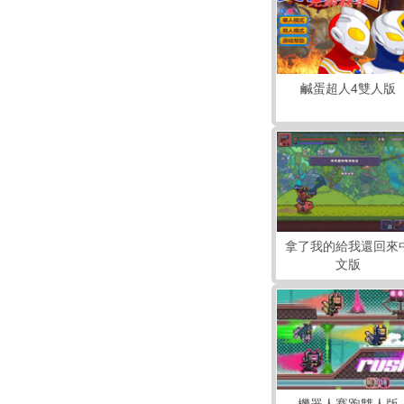
鹹蛋超人4雙人版
拿了我的給我還回來
文版
機器人賽跑雙人版