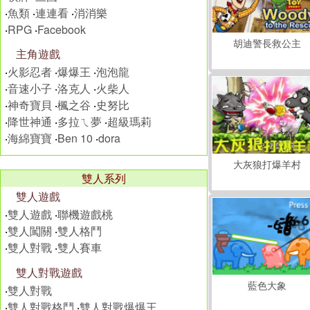
‧
魚類
‧
連連看
‧
消消樂
‧
RPG
‧
Facebook
胡迪警長救公主
主角遊戲
‧
火影忍者
‧
爆爆王
‧
泡泡龍
‧
音速小子
‧
洛克人
‧
火柴人
‧
神奇寶貝
‧
楓之谷
‧
史努比
‧
降世神通
‧
多拉ㄟ夢
‧
超級瑪莉
‧
海綿寶寶
‧
Ben 10
‧
dora
大灰狼打爆羊村
雙人系列
雙人遊戲
‧
雙人遊戲
‧
聯機遊戲桃
‧
雙人闖關
‧
雙人格鬥
‧
雙人對戰
‧
雙人賽車
雙人對戰遊戲
藍色大象
‧
雙人對戰
‧
雙人對戰格鬥
‧
雙人對戰爆爆王