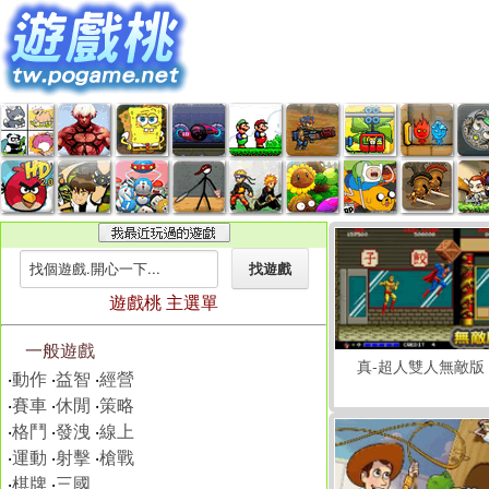
遊戲桃 主選單
一般遊戲
真-超人雙人無敵版
‧
動作
‧
益智
‧
經營
‧
賽車
‧
休閒
‧
策略
‧
格鬥
‧
發洩
‧
線上
‧
運動
‧
射擊
‧
槍戰
‧
棋牌
‧
三國