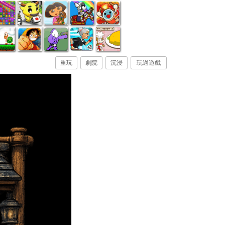
重玩
劇院
沉浸
玩過遊戲