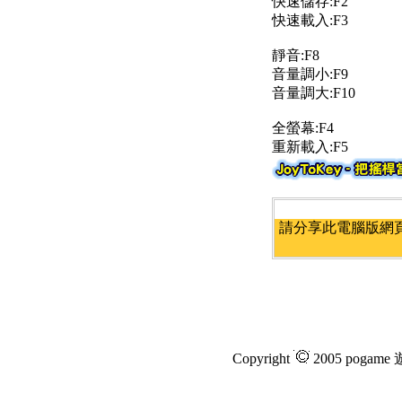
快速儲存:F2
快速載入:F3
靜音:F8
音量調小:F9
音量調大:F10
全螢幕:F4
重新載入:F5
請分享此電腦版網頁
Copyright
2005 pogam