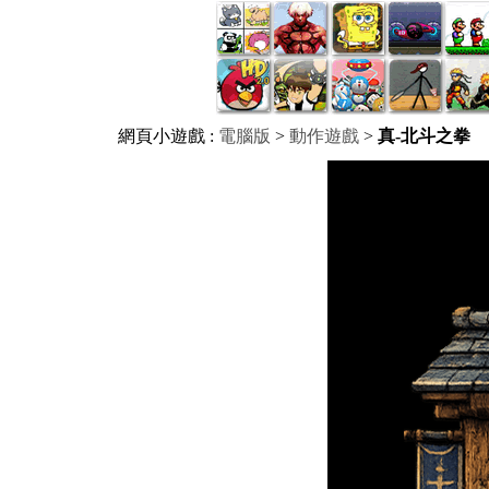
網頁小遊戲 :
電腦版
>
動作遊戲
>
真-北斗之拳