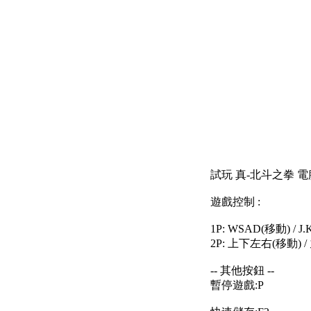
試玩 真-北斗之拳 電
遊戲控制 :
1P: WSAD(移動) / J
2P: 上下左右(移動) / 
-- 其他按鈕 --
暫停遊戲:P