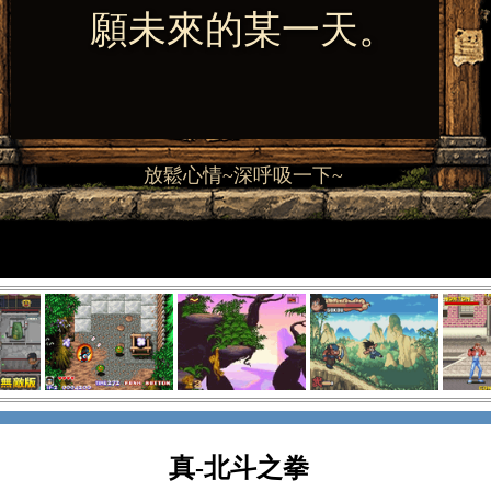
真-北斗之拳