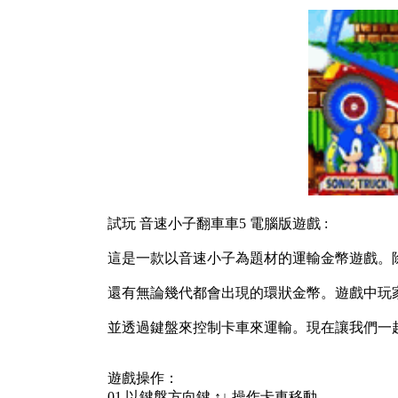
試玩 音速小子翻車車5 電腦版遊戲 :
這是一款以音速小子為題材的運輸金幣遊戲。
還有無論幾代都會出現的環狀金幣。遊戲中玩
並透過鍵盤來控制卡車來運輸。現在讓我們一
遊戲操作：
01.以鍵盤方向鍵 ↑↓ 操作卡車移動，