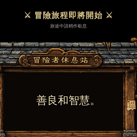
```
⚔ 冒險旅程即將開始 ⚔
旅途中請稍作歇息