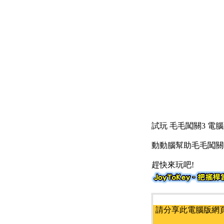
試玩 毛毛闖關3 電腦
動動腦幫助毛毛闖關
趕快來玩吧!
請分享此電腦版網頁