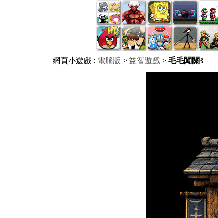
網頁小遊戲 :
電腦版
>
益智遊戲
>
毛毛闖關3