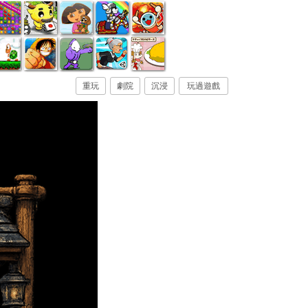
重玩
劇院
沉浸
玩過遊戲