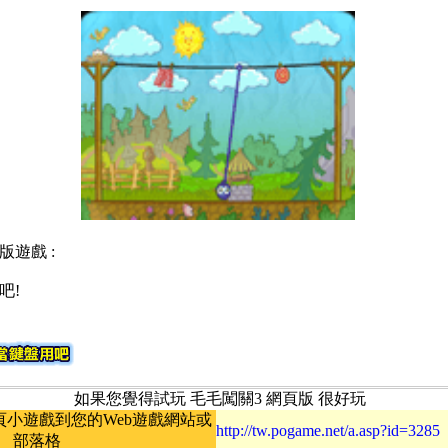
版遊戲 :
吧!
如果您覺得試玩 毛毛闖關3 網頁版 很好玩
小遊戲到您的Web遊戲網站或
http://tw.pogame.net/a.asp?id=3285
部落格