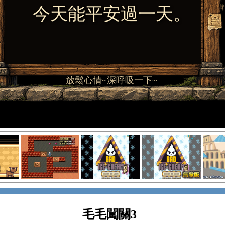
毛毛闖關3