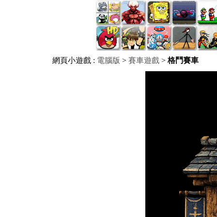
網頁小遊戲 :
電腦版
>
賽車遊戲
>
格鬥賽車