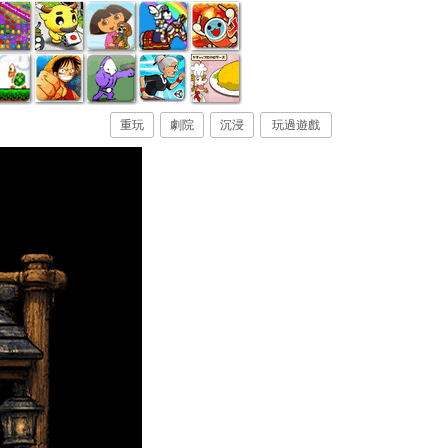
重玩
劇院
沉浸
玩過遊戲