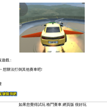
遊戲 :
~ 想辦法打倒其他賽車吧!
鍵
如果您覺得試玩 格鬥賽車 網頁版 很好玩