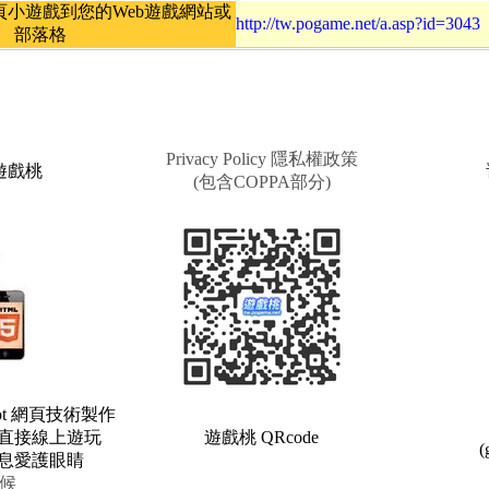
小遊戲到您的Web遊戲網站或
http://tw.pogame.net/a.asp?id=3043
部落格
Privacy Policy 隱私權政策
e 遊戲桃
(包含COPPA部分)
ipt 網頁技術製作
直接線上遊玩
遊戲桃 QRcode
(
息愛護眼睛
候